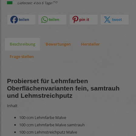
[*2]
Lieferzeit: 4 bis 6 Tage
teilen
teilen
pin it
tweet
Beschreibung
Bewertungen
Hersteller
Frage stellen
Probierset für Lehmfarben
Oberflächenvarianten fein, samtrauh
und Lehmstreichputz
Inhalt
100 ccm Lehmfarbe Malve
100 ccm Lehmfarbe Malve samtrauh
100 ccm Lehmstreichputz Malve