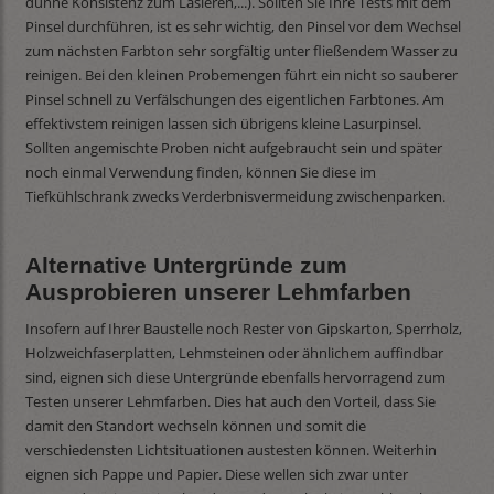
dünne Konsistenz zum Lasieren,...). Sollten Sie Ihre Tests mit dem
Pinsel durchführen, ist es sehr wichtig, den Pinsel vor dem Wechsel
zum nächsten Farbton sehr sorgfältig unter fließendem Wasser zu
reinigen. Bei den kleinen Probemengen führt ein nicht so sauberer
Pinsel schnell zu Verfälschungen des eigentlichen Farbtones. Am
effektivstem reinigen lassen sich übrigens kleine Lasurpinsel.
Sollten angemischte Proben nicht aufgebraucht sein und später
noch einmal Verwendung finden, können Sie diese im
Tiefkühlschrank zwecks Verderbnisvermeidung zwischenparken.
Alternative Untergründe zum
Ausprobieren unserer Lehmfarben
Insofern auf Ihrer Baustelle noch Rester von Gipskarton, Sperrholz,
Holzweichfaserplatten, Lehmsteinen oder ähnlichem auffindbar
sind, eignen sich diese Untergründe ebenfalls hervorragend zum
Testen unserer Lehmfarben. Dies hat auch den Vorteil, dass Sie
damit den Standort wechseln können und somit die
verschiedensten Lichtsituationen austesten können. Weiterhin
eignen sich Pappe und Papier. Diese wellen sich zwar unter