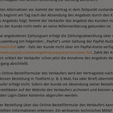
n Alternativen vor, kommt der Vertrag in dem Zeitpunkt zustande, 
ts beginnt am Tag nach der Absendung des Angebots durch den Ku
 Angebots folgt. Nimmt der Verkäufer das Angebot des Kunden inner
ass der Kunde nicht mehr an seine Willenserklärung gebunden ist.
l angebotenen Zahlungsart erfolgt die Zahlungsabwicklung über den 
 Luxemburg (im Folgenden: „PayPal“), unter Geltung der PayPal-N
ement-full
oder - falls der Kunde nicht über ein PayPal-Konto verf
//www.paypal.com
/de
/legalhub
/paypal
/privacywax-full
. Zahlt der 
t, erklärt der Verkäufer schon jetzt die Annahme des Angebots d
rgang abschließt.
s Online-Bestellformular des Verkäufers wird der Vertragstext na
sen Bestellung in Textform (z. B. E-Mail, Fax oder Brief) überm
äufer erfolgt nicht. Sofern der Kunde vor Absendung seiner Bestel
Bestelldaten auf der Website des Verkäufers archiviert und könn
den Login-Daten kostenlos abgerufen werden.
er Bestellung über das Online-Bestellformular des Verkäufers k
tellten Informationen erkennen. Ein wirksames technisches Mitte