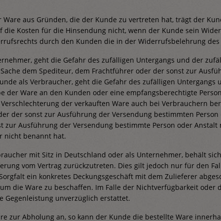
er Ware aus Gründen, die der Kunde zu vertreten hat, trägt der 
auf die Kosten für die Hinsendung nicht, wenn der Kunde sein Wide
rufsrechts durch den Kunden die in der Widerrufsbelehrung des V
rnehmer, geht die Gefahr des zufälligen Untergangs und der zufä
e Sache dem Spediteur, dem Frachtführer oder der sonst zur Ausf
Kunde als Verbraucher, geht die Gefahr des zufälligen Untergangs
be der Ware an den Kunden oder eine empfangsberechtigte Person 
 Verschlechterung der verkauften Ware auch bei Verbrauchern ber
der der sonst zur Ausführung der Versendung bestimmten Person o
nst zur Ausführung der Versendung bestimmte Person oder Anstalt
r nicht benannt hat.
aucher mit Sitz in Deutschland oder als Unternehmer, behält sich d
ung vom Vertrag zurückzutreten. Dies gilt jedoch nur für den Fall,
Sorgfalt ein konkretes Deckungsgeschäft mit dem Zulieferer abges
 die Ware zu beschaffen. Im Falle der Nichtverfügbarkeit oder d
e Gegenleistung unverzüglich erstattet.
are zur Abholung an, so kann der Kunde die bestellte Ware innerh