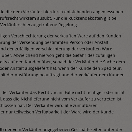
Kunde die dem Verkäufer hierdurch entstehenden angemessenen
rrufsrecht wirksam ausübt. Für die Rücksendekosten gilt bei
erkäufers hierzu getroffene Regelung.
lligen Verschlechterung der verkauften Ware auf den Kunden
ührung der Versendung bestimmten Person oder Anstalt
 und der zufälligen Verschlechterung der verkauften Ware
über. Abweichend hiervon geht die Gefahr des zufälligen
eits auf den Kunden über, sobald der Verkäufer die Sache dem
der Anstalt ausgeliefert hat, wenn der Kunde den Spediteur,
 mit der Ausführung beauftragt und der Verkäufer dem Kunden
er Verkäufer das Recht vor, im Falle nicht richtiger oder nicht
 dass die Nichtlieferung nicht vom Verkäufer zu vertreten ist
chlossen hat. Der Verkäufer wird alle zumutbaren
er nur teilweisen Verfügbarkeit der Ware wird der Kunde
alb der vom Verkäufer angegebenen Geschäftszeiten unter der