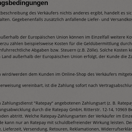
ungsbedingungen
tbeschreibung des Verkäufers nichts anderes ergibt, handelt es s
alten. Gegebenenfalls zusätzlich anfallende Liefer- und Versandk
ußerhalb der Europäischen Union können im Einzelfall weitere Kost
erzu zählen beispielsweise Kosten für die Geldübermittlung durch
fuhrrechtliche Abgaben bzw. Steuern (z.B. Zölle). Solche Kosten 
in Land außerhalb der Europäischen Union erfolgt, der Kunde die
 wird/werden dem Kunden im Online-Shop des Verkäufers mitgetei
rweisung vereinbart, ist die Zahlung sofort nach Vertragsabschluss 
 Zahlungsdienst "Ratepay" angebotenen Zahlungsart (z. B. Ratepay
ungsabwicklung durch die Ratepay GmbH, Ritterstr. 12-14, 10969 Ber
en abtritt. Welche Ratepay-Zahlungsarten der Verkäufer im Einze
de kann nur an Ratepay mit schuldbefreiender Wirkung leisten. Der
, Lieferzeit, Versendung, Retouren, Reklamationen, Widerrufserkl