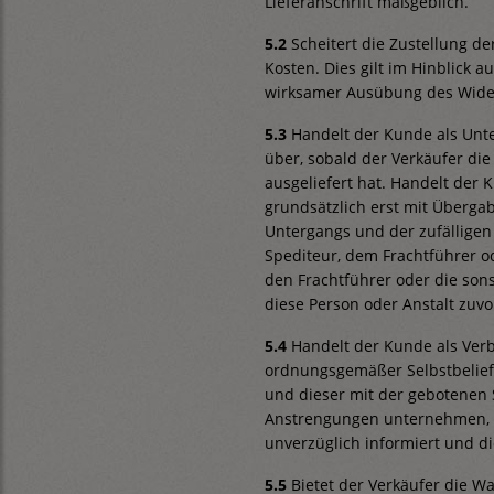
Lieferanschrift maßgeblich.
5.2
Scheitert die Zustellung d
Kosten. Dies gilt im Hinblick 
wirksamer Ausübung des Wider
5.3
Handelt der Kunde als Unte
über, sobald der Verkäufer di
ausgeliefert hat. Handelt der 
grundsätzlich erst mit Überga
Untergangs und der zufälligen
Spediteur, dem Frachtführer o
den Frachtführer oder die so
diese Person oder Anstalt zuvo
5.4
Handelt der Kunde als Verbr
ordnungsgemäßer Selbstbeliefer
und dieser mit der gebotenen 
Anstrengungen unternehmen, um
unverzüglich informiert und di
5.5
Bietet der Verkäufer die W