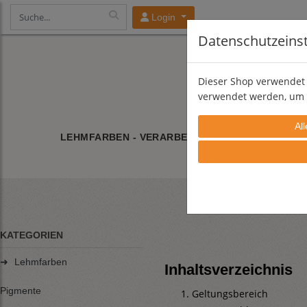
Login
Datenschutzeins
Dieser Shop verwendet 
verwendet werden, um 
LEHMFARBEN - VERARBEITUNG
LEHMFARBE/
KATEGORIEN
➜
Lehmfarben
Inhaltsverzeichnis
Pigmente
Geltungsbereich