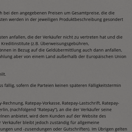
ich bei den angegebenen Preisen um Gesamtpreise, die die
osten werden in der jeweiligen Produktbeschreibung gesondert
en anfallen, die der Verkäufer nicht zu vertreten hat und die
 Kreditinstitute (z.B. Überweisungsgebühren,
können in Bezug auf die Geldübermittlung auch dann anfallen,
 Zahlung aber von einem Land außerhalb der Europäischen Union
lt.
fällig, sofern die Parteien keinen späteren Fälligkeitstermin
-Rechnung, Ratepay-Vorkasse, Ratepay-Lastschrift, Ratepay-
lin, (nachfolgend “Ratepay”), an die der Verkäufer seine
lnen anbietet, wird dem Kunden auf der Website des
 Verkäufer bleibt jedoch zuständig für allgemeine
ärungen und -zusendungen oder Gutschriften). Im Übrigen gelten