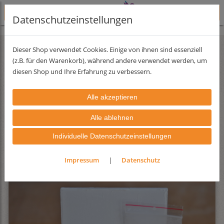
Datenschutzeinstellungen
Lehmfarben
Lehmfarbserie Rocher
feine Oberfläche
Dieser Shop verwendet Cookies. Einige von ihnen sind essenziell
(z.B. für den Warenkorb), während andere verwendet werden, um
diesen Shop und Ihre Erfahrung zu verbessern.
Filter
Sortierung wählen
Produkte je Seite
9
1
2
»
Individuelle Datenschutzeinstellungen
Impressum
|
Datenschutz