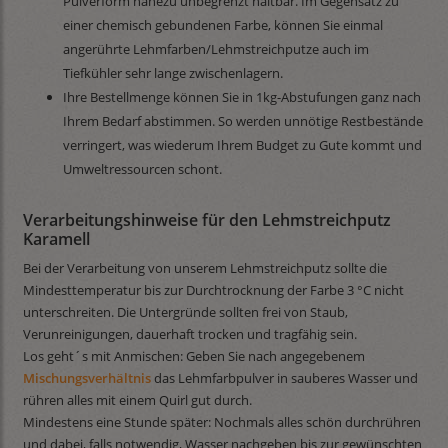
Pulverform nahezu unbegrenzt haltbar. Im Gegensatz zu
einer chemisch gebundenen Farbe, können Sie einmal
angerührte Lehmfarben/Lehmstreichputze auch im
Tiefkühler sehr lange zwischenlagern.
Ihre Bestellmenge können Sie in 1kg-Abstufungen ganz nach
Ihrem Bedarf abstimmen. So werden unnötige Restbestände
verringert, was wiederum Ihrem Budget zu Gute kommt und
Umweltressourcen schont.
Verarbeitungshinweise für den Lehmstreichputz
Karamell
Bei der Verarbeitung von unserem Lehmstreichputz sollte die
Mindesttemperatur bis zur Durchtrocknung der Farbe 3 °C nicht
unterschreiten. Die Untergründe sollten frei von Staub,
Verunreinigungen, dauerhaft trocken und tragfähig sein.
Los geht´s mit Anmischen: Geben Sie nach angegebenem
Mischungsverhältnis
das Lehmfarbpulver in sauberes Wasser und
rühren alles mit einem Quirl gut durch.
Mindestens eine Stunde später: Nochmals alles schön durchrühren
und dabei, falls notwendig, Wasser nachgeben bis zur gewünschten