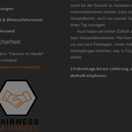
somit bei der Vielzahl an Varianten 
llungen
vorkonvektionieren können, kann si
Versandtermin auch von unserer Se
t & Widerrufsformular
einen Tag ver
Versand
Auch haben wir keinen Einfluß au
beim Versanddienstleister. Hier kan
cherheit:
vor und nach Feiertagen, immer mal
Verstopfungen kommen, was in Folge
iative "Fairness im Handel".
erhöht.
 Initiative:
airness-im-handel.de
2-5 Werktage bis zur Lieferung, s
deshalb einplanen.