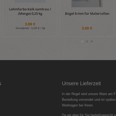
Lehmfarbe Kalk samtrau /
Bügel 8 mm für Malerrollen
(Menge) 0,25 kg
3,00 €
3,00 €
Grundpreis:
12,00 € / Kg
s
Unsere Lieferzeit
In der Regel wird unsere Ware am F
Bestellung versendet und ist spätes
Werktagen bei Ihnen.
Da wir aber für Sie bedarfsgerecht 