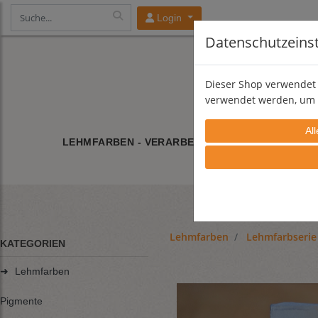
Login
Datenschutzeins
Dieser Shop verwendet 
verwendet werden, um 
LEHMFARBEN - VERARBEITUNG
LEHMFARBE/
Lehmfarben
Lehmfarbserie
KATEGORIEN
➜
Lehmfarben
Pigmente