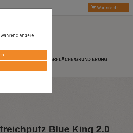
Warenkorb -
), während andere
WERKZEUGE
OBERFLÄCHE/GRUNDIERUNG
reichputz Blue King 2.0