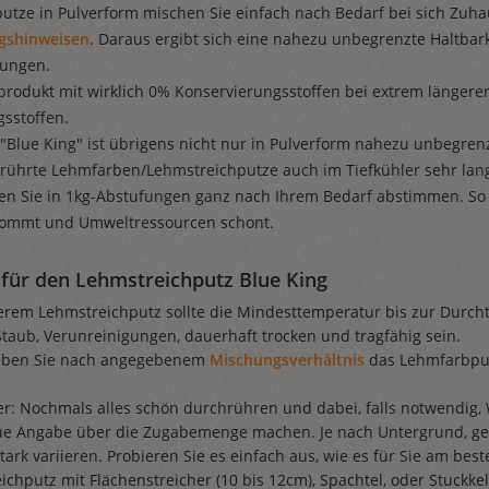
utze in Pulverform mischen Sie einfach nach Bedarf bei sich Zuhau
gshinweisen
. Daraus ergibt sich eine nahezu unbegrenzte Haltbark
rungen.
rodukt mit wirklich 0% Konservierungsstoffen bei extrem längerer
sstoffen.
"Blue King" ist übrigens nicht nur in Pulverform nahezu unbegren
rührte Lehmfarben/Lehmstreichputze auch im Tiefkühler sehr lan
en Sie in 1kg-Abstufungen ganz nach Ihrem Bedarf abstimmen. So
kommt und Umweltressourcen schont.
für den Lehmstreichputz Blue King
erem Lehmstreichputz sollte die Mindesttemperatur bis zur Durcht
Staub, Verunreinigungen, dauerhaft trocken und tragfähig sein.
Geben Sie nach angegebenem
Mischungsverhältnis
das Lehmfarbpul
r: Nochmals alles schön durchrühren und dabei, falls notwendig,
aue Angabe über die Zugabemenge machen. Je nach Untergrund, gew
rk variieren. Probieren Sie es einfach aus, wie es für Sie am beste
ichputz mit Flächenstreicher (10 bis 12cm), Spachtel, oder Stuckk