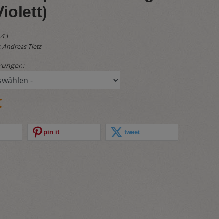
iolett)
.43
 Andreas Tietz
rungen:
€
pin it
tweet