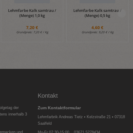
Lehmfarbe Kalk samtrau /
Lehmfarbe Kalk samtrau /
(Menge) 1,0 kg
(Menge) 0,5 kg
7,20 €
4,60 €
Grundpreis:
7,20 € / Kg
Grundpreis:
9,20 € / Kg
Kontakt
olgetag der
Zum Kontaktformular
tens innerhalb 3
Lehmfarbrik Andreas Tietz • Kelzstraße 21 • 07318
Saalfeld
verpacken und
Mo-Fr 07:30-15:00 03671 5278434