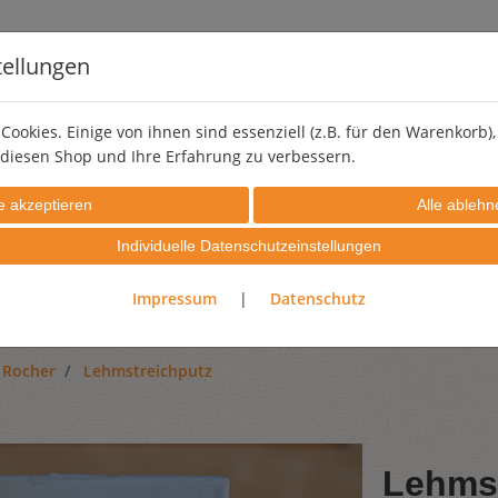
tellungen
Cookies. Einige von ihnen sind essenziell (z.B. für den Warenkorb
diesen Shop und Ihre Erfahrung zu verbessern.
LEHMSTREICHPUTZ
PIGMENTE
EFFEKTZUSCHLÄGE
Individuelle Datenschutzeinstellungen
PROBIERSETS
GUTSCHEINE
Impressum
|
Datenschutz
 Rocher
Lehmstreichputz
Lehmst