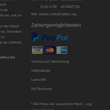
nicht
15:00-17:00 01749427733
ch der
Mail: lehmfa.r.brik@mailbox.org
ite her, mal um
zögern.
Zahlungsmöglichkeiten
f den Ablauf
n es, besonders
 zu
 die Lieferzeit
ollten Sie
Vorkasse per Überweisung
Selbstabholer
Lastschrift
Auf Rechnung
* Alle Preise inkl. gesetzlicher MwSt., zzgl.
Versandkosten