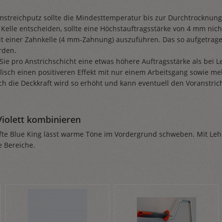
streichputz sollte die Mindesttemperatur bis zur Durchtrocknung d
 Kelle entscheiden, sollte eine Höchstauftragsstärke von 4 mm nic
it einer Zahnkelle (4 mm-Zahnung) auszuführen. Das so aufgetrag
rden.
Sie pro Anstrichschicht eine etwas höhere Auftragsstärke als bei L
lisch einen positiveren Effekt mit nur einem Arbeitsgang sowie me
h die Deckkraft wird so erhöht und kann eventuell den Voranstri
iolett kombinieren
fte Blue King lässt warme Töne im Vordergrund schweben. Mit Lehmst
e Bereiche.