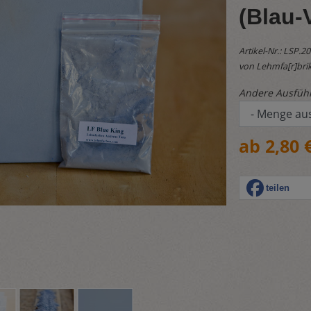
(Blau-V
Artikel-Nr.:
LSP.20
von Lehmfa[r]brik
Andere Ausfüh
ab 2,80 
teilen