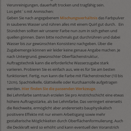
Verunreinigungen, dauerhaft trocken und tragfähig sein.
Los geht´s mit Anmischen:
Geben Sie nach angegebenem
Mischungsverhältnis
das Farbpulver
in sauberes Wasser und rühren alles mit einem Quirl gut durch. Ein
Stündchen sollten wir unserer Farbe nun zum in sich gehen und
quellen gönnen. Dann bitte nochmals gut durchrühren und dabei
Wasser bis zur gewünschten Konsistenz nachgeben. Über die
Zugabemenge können wir leider keine genaue Angabe machen. Je
nach Untergrund, gewünschter Oberflächenstruktur,
Auftragstechnik kann die erforderliche Wasserzugabe stark
variieren. Probieren Sie es einfach aus, wie es für Sie am besten
funktioniert. Fertig, nun kann die Farbe mit Flächenstreicher (10 bis
12cm), Spachtelkelle, Glättekelle oder Kurzhaarrolle aufgetragen
werden.
Hier finden Sie die passenden Werkzeuge.
Bei Lehmfarbe samtrauh erzielen Sie pro Anstrichschicht eine etwas
höhere Auftragsstärke, als bei Lehmfarbe. Das verringert einerseits
die Reichweite, ermöglicht aber andererseits bauphysikalisch
positivere Effekte mit nur einem Arbeitsgang sowie mehr
gestalterische Möglichkeiten durch Oberflächenformulierung. Auch
die Deckkraft wird so erhöht und kann eventuell den Voranstrich