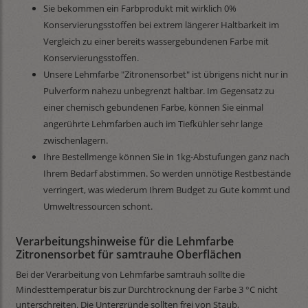
Sie bekommen ein Farbprodukt mit wirklich 0%
Konservierungsstoffen bei extrem längerer Haltbarkeit im
Vergleich zu einer bereits wassergebundenen Farbe mit
Konservierungsstoffen.
Unsere Lehmfarbe "Zitronensorbet" ist übrigens nicht nur in
Pulverform nahezu unbegrenzt haltbar. Im Gegensatz zu
einer chemisch gebundenen Farbe, können Sie einmal
angerührte Lehmfarben auch im Tiefkühler sehr lange
zwischenlagern.
Ihre Bestellmenge können Sie in 1kg-Abstufungen ganz nach
Ihrem Bedarf abstimmen. So werden unnötige Restbestände
verringert, was wiederum Ihrem Budget zu Gute kommt und
Umweltressourcen schont.
Verarbeitungshinweise für die Lehmfarbe
Zitronensorbet für samtrauhe Oberflächen
Bei der Verarbeitung von Lehmfarbe samtrauh sollte die
Mindesttemperatur bis zur Durchtrocknung der Farbe 3 °C nicht
unterschreiten. Die Untergründe sollten frei von Staub,