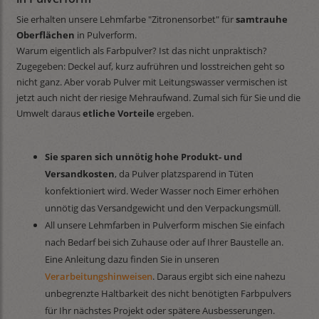
Sie erhalten unsere Lehmfarbe "Zitronensorbet" für
samtrauhe
Oberflächen
in Pulverform.
Warum eigentlich als Farbpulver? Ist das nicht unpraktisch?
Zugegeben: Deckel auf, kurz aufrühren und losstreichen geht so
nicht ganz. Aber vorab Pulver mit Leitungswasser vermischen ist
jetzt auch nicht der riesige Mehraufwand. Zumal sich für Sie und die
Umwelt daraus
etliche Vorteile
ergeben.
Sie sparen sich unnötig hohe Produkt- und
Versandkosten
, da Pulver platzsparend in Tüten
konfektioniert wird. Weder Wasser noch Eimer erhöhen
unnötig das Versandgewicht und den Verpackungsmüll.
All unsere Lehmfarben in Pulverform mischen Sie einfach
nach Bedarf bei sich Zuhause oder auf Ihrer Baustelle an.
Eine Anleitung dazu finden Sie in unseren
Verarbeitungshinweisen
. Daraus ergibt sich eine nahezu
unbegrenzte Haltbarkeit des nicht benötigten Farbpulvers
für Ihr nächstes Projekt oder spätere Ausbesserungen.