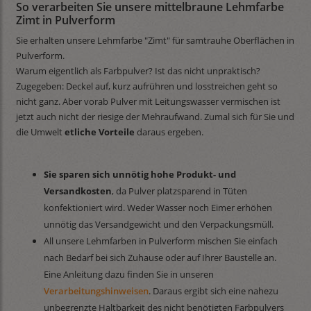
So verarbeiten Sie unsere mittelbraune Lehmfarbe
Zimt in Pulverform
Sie erhalten unsere Lehmfarbe "Zimt" für samtrauhe Oberflächen in
Pulverform.
Warum eigentlich als Farbpulver? Ist das nicht unpraktisch?
Zugegeben: Deckel auf, kurz aufrühren und losstreichen geht so
nicht ganz. Aber vorab Pulver mit Leitungswasser vermischen ist
jetzt auch nicht der riesige der Mehraufwand. Zumal sich für Sie und
die Umwelt
etliche Vorteile
daraus ergeben.
Sie sparen sich unnötig hohe Produkt- und
Versandkosten
, da Pulver platzsparend in Tüten
konfektioniert wird. Weder Wasser noch Eimer erhöhen
unnötig das Versandgewicht und den Verpackungsmüll.
All unsere Lehmfarben in Pulverform mischen Sie einfach
nach Bedarf bei sich Zuhause oder auf Ihrer Baustelle an.
Eine Anleitung dazu finden Sie in unseren
Verarbeitungshinweisen
. Daraus ergibt sich eine nahezu
unbegrenzte Haltbarkeit des nicht benötigten Farbpulvers