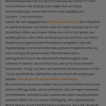
Mindesttemperatur bis zur Durchtrocknung der Farbe 3 °C nicht
unterschreiten. Die Untergründe sollten frei von Staub,
Verunreinigungen, dauerhaft trocken und tragfähig sein.
Los geht´s mit Anmischen:
Geben Sie nach angegebenem
Mischungsverhältnis
das Farbpulver
in sauberes Wasser und rühren alles mit einem Quirl gut durch. Ein
Stündchen sollten wir unserer Farbe nun zum in sich gehen und
quellen gönnen. Dann bitte nochmals gut durchrühren und dabei
Wasser bis zur gewünschten Konsistenz nachgeben. Über die
Zugabemenge können wir leider keine genaue Angabe machen. Je
nach Untergrund, gewünschter Oberflächenstruktur,
Auftragstechnik kann die erforderliche Wasserzugabe stark
variieren. Probieren Sie es einfach aus, wie es für Sie am besten
funktioniert. Fertig, nun kann die Farbe mit Flächenstreicher (10 bis
12cm), Spachtelkelle, Glättekelle oder Kurzhaarrolle aufgetragen
werden.
Hier finden Sie die passenden Werkzeuge.
Bei Lehmfarbe samtrauh erzielen Sie pro Anstrichschicht eine etwas
höhere Auftragsstärke, als bei Lehmfarbe. Das verringert einerseits
die Reichweite, ermöglicht aber andererseits mehr bauphysikalisch
positiven Effekt mit nur einem Arbeitsgang, mehr gestalterische
Möglichkeiten durch Oberflächenformulierung. Auch die Deckkraft