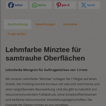
teilen
teilen
pin it
tweet
Beschreibung
Bewertungen
Hersteller
Frage stellen
Lehmfarbe Minztee für
samtrauhe Oberflächen
Lehmfarbe Mintgrün für Auftragsstärken von 1-3 mm
Mit unserer Lehmfarbe "Minztee" schlagen Sie 7 Fliegen auf einen
Streich. Der Frühling kommt ins Haus mit viel Licht und Frische und
einer vergrößernden Raumwirkung. Und das gibt es natürlich incl.
resourcenschonendem Fußabdruck, ohne Schadstoffemissionen
und einfacher ökonomischer Verarbeitungseigenschaften. Die
Freunde der Fliegen mögen es uns verzeihen.