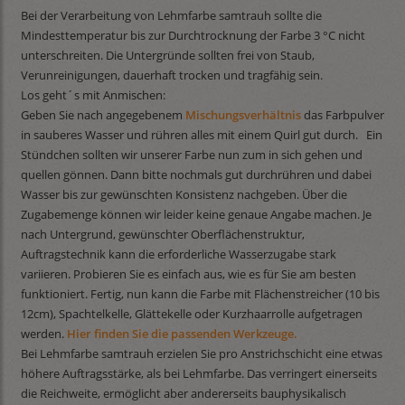
Bei der Verarbeitung von Lehmfarbe samtrauh sollte die
Mindesttemperatur bis zur Durchtrocknung der Farbe 3 °C nicht
unterschreiten. Die Untergründe sollten frei von Staub,
Verunreinigungen, dauerhaft trocken und tragfähig sein.
Los geht´s mit Anmischen:
Geben Sie nach angegebenem
Mischungsverhältnis
das Farbpulver
in sauberes Wasser und rühren alles mit einem Quirl gut durch. Ein
Stündchen sollten wir unserer Farbe nun zum in sich gehen und
quellen gönnen. Dann bitte nochmals gut durchrühren und dabei
Wasser bis zur gewünschten Konsistenz nachgeben. Über die
Zugabemenge können wir leider keine genaue Angabe machen. Je
nach Untergrund, gewünschter Oberflächenstruktur,
Auftragstechnik kann die erforderliche Wasserzugabe stark
variieren. Probieren Sie es einfach aus, wie es für Sie am besten
funktioniert. Fertig, nun kann die Farbe mit Flächenstreicher (10 bis
12cm), Spachtelkelle, Glättekelle oder Kurzhaarrolle aufgetragen
werden.
Hier finden Sie die passenden Werkzeuge.
Bei Lehmfarbe samtrauh erzielen Sie pro Anstrichschicht eine etwas
höhere Auftragsstärke, als bei Lehmfarbe. Das verringert einerseits
die Reichweite, ermöglicht aber andererseits bauphysikalisch