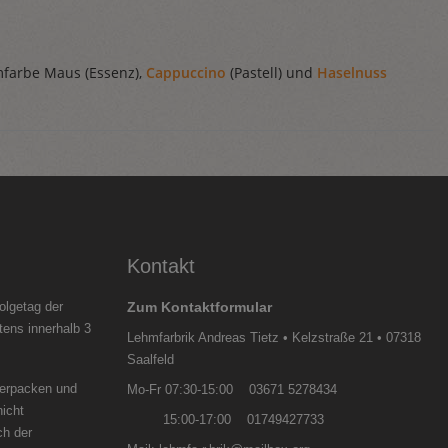
mfarbe Maus (Essenz),
Cappuccino
(Pastell) und
Haselnuss
Kontakt
olgetag der
Zum Kontaktformular
tens innerhalb 3
Lehmfarbrik Andreas Tietz • Kelzstraße 21 • 07318
Saalfeld
verpacken und
Mo-Fr 07:30-15:00 03671 5278434
nicht
15:00-17:00 01749427733
ch der