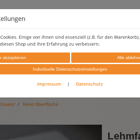
tellungen
Cookies. Einige von ihnen sind essenziell (z.B. für den Warenkorb
diesen Shop und Ihre Erfahrung zu verbessern.
LEHMSTREICHPUTZ
PIGMENTE
EFFEKTZUSCHLÄGE
Individuelle Datenschutzeinstellungen
PROBIERSETS
GUTSCHEINE
Impressum
|
Datenschutz
 Essenz
feine Oberfläche
Lehmf