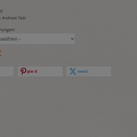
60
 Andreas Tietz
rungen:
€
pin it
tweet