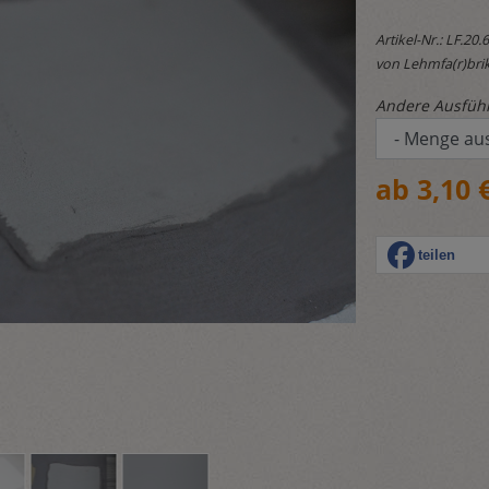
Artikel-Nr.:
LF.20.
von Lehmfa(r)brik
Andere Ausfüh
ab 3,10 
teilen