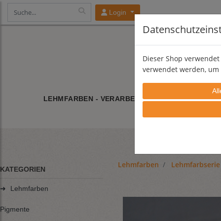
Login
Datenschutzeins
Dieser Shop verwendet 
verwendet werden, um 
LEHMFARBEN - VERARBEITUNG
LEHMFARBE/
Lehmfarben
Lehmfarbserie
KATEGORIEN
➜
Lehmfarben
Pigmente