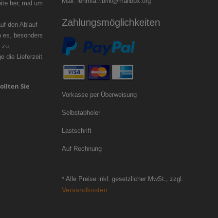
Mail: lehmfa.r.brik@mailbox.org
ite her, mal um
zögern.
Zahlungsmöglichkeiten
f den Ablauf
n es, besonders
 zu
 die Lieferzeit
ollten Sie
Vorkasse per Überweisung
Selbstabholer
Lastschrift
Auf Rechnung
* Alle Preise inkl. gesetzlicher MwSt., zzgl.
Versandkosten