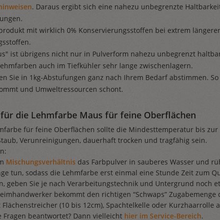
hinweisen
. Daraus ergibt sich eine nahezu unbegrenzte Haltbarkeit
rungen.
rodukt mit wirklich 0% Konservierungsstoffen bei extrem längerer
sstoffen.
" ist übrigens nicht nur in Pulverform nahezu unbegrenzt haltb
Lehmfarben auch im Tiefkühler sehr lange zwischenlagern.
en Sie in 1kg-Abstufungen ganz nach Ihrem Bedarf abstimmen. So
kommt und Umweltressourcen schont.
für die Lehmfarbe Maus für feine Oberflächen
farbe für feine Oberflächen sollte die Mindesttemperatur bis zur
Staub, Verunreinigungen, dauerhaft trocken und tragfähig sein.
n:
m
Mischungsverhältnis
das Farbpulver in sauberes Wasser und rüh
ge tun, sodass die Lehmfarbe erst einmal eine Stunde Zeit zum Q
, geben Sie je nach Verarbeitungstechnik und Untergrund noch e
 Heimhandwerker bekommt den richtigen “Schwaps” Zugabemenge du
t Flächenstreicher (10 bis 12cm), Spachtelkelle oder Kurzhaarroll
e Fragen beantwortet? Dann vielleicht
hier im Service-Bereich
.