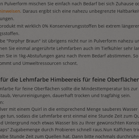
n Pulverform mischen Sie einfach nach Bedarf bei sich Zuhause ode
hinweisen
. Daraus ergibt sich eine nahezu unbegrenzte Haltbarkeit
rungen.
rodukt mit wirklich 0% Konservierungsstoffen bei extrem längerer
sstoffen.
e "Porphyr Braun" ist übrigens nicht nur in Pulverform nahezu u
en Sie einmal angerührte Lehmfarben auch im Tiefkühler sehr la
en Sie in 1kg-Abstufungen ganz nach Ihrem Bedarf abstimmen. So
kommt und Umweltressourcen schont.
für die Lehmfarbe Himbeereis für feine Oberfläche
farbe für feine Oberflächen sollte die Mindesttemperatur bis zur
Staub, Verunreinigungen, dauerhaft trocken und tragfähig sein.
n:
ulver mit einem Quirl in die entsprechend Menge sauberes Wasse
ge tun, sodass die Lehmfarbe erst einmal eine Stunde Zeit zum Qu
nd Untergrund noch etwas Wasser bis zu Ihrer gewünschten Konsi
aps” Zugabemenge durch Probieren schnell raus.Nun Käffchen trin
albe Stunde Zeit zum Quellen hat. Dann bitte nochmals durchrühr