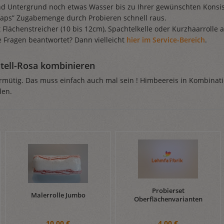
nd Untergrund noch etwas Wasser bis zu Ihrer gewünschten Konsi
aps” Zugabemenge durch Probieren schnell raus.
t Flächenstreicher (10 bis 12cm), Spachtelkelle oder Kurzhaarroll
e Fragen beantwortet? Dann vielleicht
hier im Service-Bereich
.
tell-Rosa kombinieren
rmütig. Das muss einfach auch mal sein ! Himbeereis in Kombinatio
den.
Probierset
Malerrolle Jumbo
Oberflächenvarianten
10,00 €
4,00 €