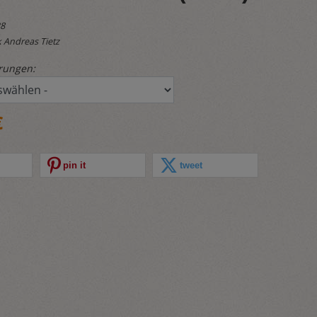
28
 Andreas Tietz
rungen:
€
pin it
tweet