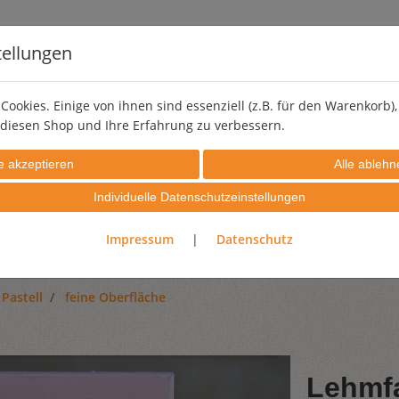
tellungen
Cookies. Einige von ihnen sind essenziell (z.B. für den Warenkorb
diesen Shop und Ihre Erfahrung zu verbessern.
LEHMSTREICHPUTZ
PIGMENTE
EFFEKTZUSCHLÄGE
Individuelle Datenschutzeinstellungen
PROBIERSETS
GUTSCHEINE
Impressum
|
Datenschutz
Pastell
feine Oberfläche
Lehmfa