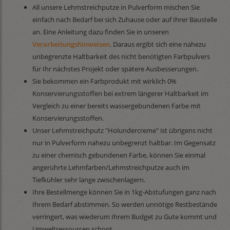
All unsere Lehmstreichputze in Pulverform mischen Sie
einfach nach Bedarf bei sich Zuhause oder auf Ihrer Baustelle
an. Eine Anleitung dazu finden Sie in unseren
Verarbeitungshinweisen
. Daraus ergibt sich eine nahezu
unbegrenzte Haltbarkeit des nicht benötigten Farbpulvers
für Ihr nächstes Projekt oder spätere Ausbesserungen.
Sie bekommen ein Farbprodukt mit wirklich 0%
Konservierungsstoffen bei extrem längerer Haltbarkeit im
Vergleich zu einer bereits wassergebundenen Farbe mit
Konservierungsstoffen.
Unser Lehmstreichputz "Holundercreme" ist übrigens nicht
nur in Pulverform nahezu unbegrenzt haltbar. Im Gegensatz
zu einer chemisch gebundenen Farbe, können Sie einmal
angerührte Lehmfarben/Lehmstreichputze auch im
Tiefkühler sehr lange zwischenlagern.
Ihre Bestellmenge können Sie in 1kg-Abstufungen ganz nach
Ihrem Bedarf abstimmen. So werden unnötige Restbestände
verringert, was wiederum Ihrem Budget zu Gute kommt und
Umweltressourcen schont.