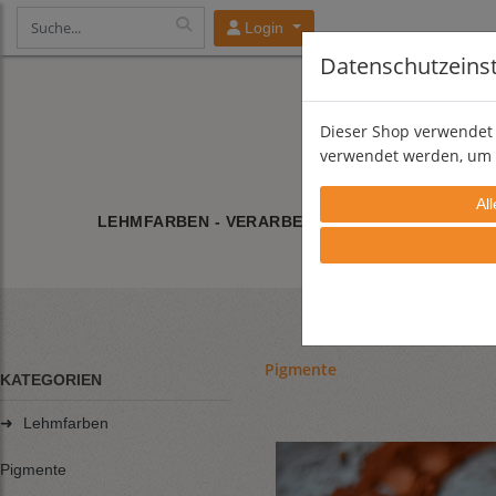
Login
Datenschutzeins
Dieser Shop verwendet 
verwendet werden, um 
LEHMFARBEN - VERARBEITUNG
LEHMFARBE/
Pigmente
KATEGORIEN
➜
Lehmfarben
Pigmente