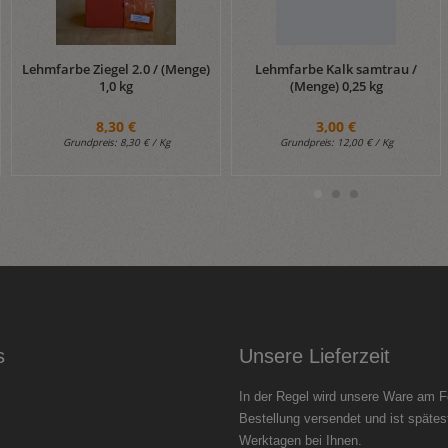
Lehmfarbe Ziegel 2.0 / (Menge)
Lehmfarbe Kalk samtrau /
1,0 kg
(Menge) 0,25 kg
8,30 €
3,00 €
Grundpreis:
8,30 € / Kg
Grundpreis:
12,00 € / Kg
s
Unsere Lieferzeit
In der Regel wird unsere Ware am F
Bestellung versendet und ist spätes
Werktagen bei Ihnen.