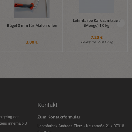
Lehmfarbe Kalk samtrau /
Bügel 8 mm für Malerrollen
(Menge) 1,0 kg
7,20 €
3,00 €
Grundpreis:
7,20 € / Kg
Kontakt
olgetag der
Zum Kontaktformular
tens innerhalb 3
Lehmfarbrik Andreas Tietz • Kelzstraße 21 • 07318