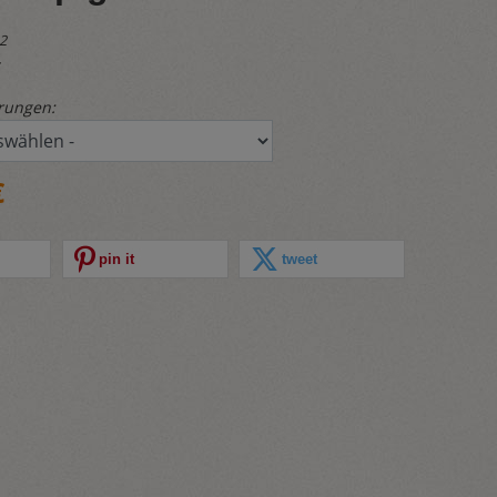
12
rungen:
€
pin it
tweet