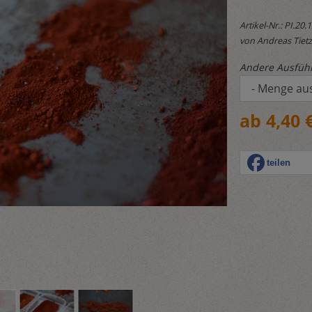
Artikel-Nr.:
PI.20.
von Andreas Tietz
Andere Ausfüh
ab 4,40 
teilen