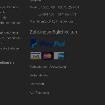
Saalfeld
verpacken und
Mo-Fr 07:30-15:00 03671 5278434
nicht
15:00-17:00 01749427733
ch der
Mail: lehmfa.r.brik@mailbox.org
ite her, mal um
zögern.
Zahlungsmöglichkeiten
f den Ablauf
n es, besonders
 zu
 die Lieferzeit
ollten Sie
Vorkasse per Überweisung
Selbstabholer
Lastschrift
Auf Rechnung