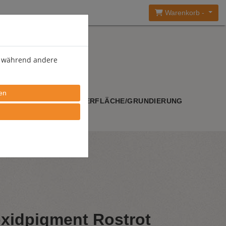
Warenkorb -
), während andere
WERKZEUGE
OBERFLÄCHE/GRUNDIERUNG
xidpigment Rostrot