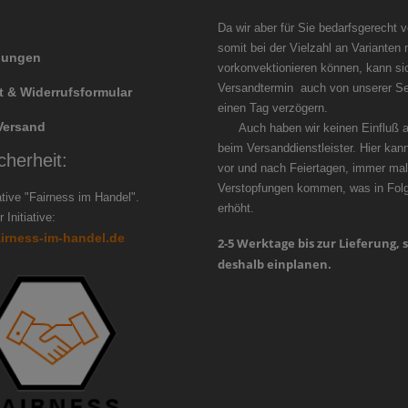
Da wir aber für Sie bedarfsgerecht 
somit bei der Vielzahl an Varianten 
llungen
vorkonvektionieren können, kann si
Versandtermin auch von unserer Se
t & Widerrufsformular
einen Tag ver
Versand
Auch haben wir keinen Einfluß au
beim Versanddienstleister. Hier kan
cherheit:
vor und nach Feiertagen, immer mal
Verstopfungen kommen, was in Folge
iative "Fairness im Handel".
erhöht.
 Initiative:
airness-im-handel.de
2-5 Werktage bis zur Lieferung, s
deshalb einplanen.