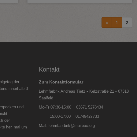
«
1
2
Kontakt
olgetag der
Zum Kontaktformular
tens innerhalb 3
Lehmfarbrik Andreas Tietz • Kelzstraße 21 • 07318
Saalfeld
verpacken und
Mo-Fr 07:30-15:00 03671 5278434
nicht
15:00-17:00 01749427733
ch der
Mail: lehmfa.r.brik@mailbox.org
ite her, mal um
zögern.