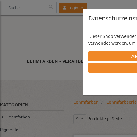
Login
Datenschutzeins
Dieser Shop verwendet 
verwendet werden, um 
LEHMFARBEN - VERARBEITUNG
LEHMFARBE/
Lehmfarben
Lehmfarbserie
KATEGORIEN
➜
Lehmfarben
Produkte je Seite
9
Pigmente