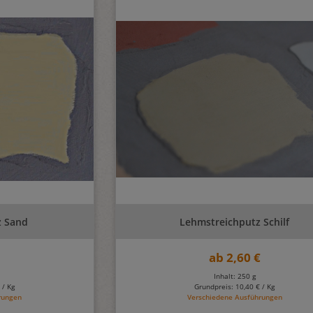
z Sand
Lehmstreichputz Schilf
€
ab
2,60 €
Inhalt: 250 g
 / Kg
Grundpreis:
10,40 € / Kg
rungen
Verschiedene Ausführungen