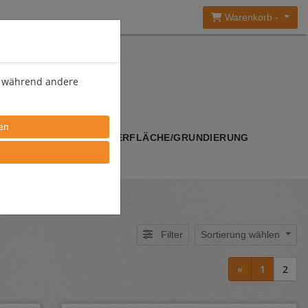
Warenkorb -
), während andere
WERKZEUGE
OBERFLÄCHE/GRUNDIERUNG
Filter
Sortierung wählen
«
1
2