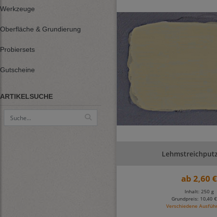
Werkzeuge
Oberfläche & Grundierung
Probiersets
Gutscheine
ARTIKELSUCHE
Lehmstreichput
ab
2,60 
Inhalt: 250 g
Grundpreis:
10,40 €
Verschiedene Ausfüh