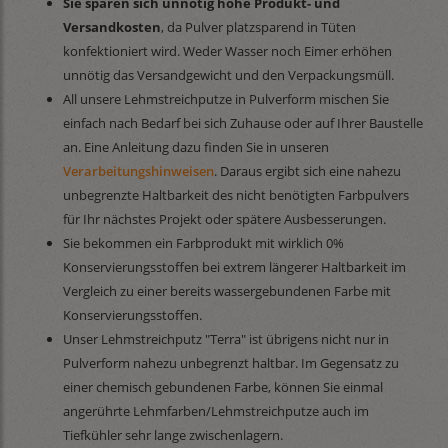
Sie sparen sich unnötig hohe Produkt- und
Versandkosten
, da Pulver platzsparend in Tüten
konfektioniert wird. Weder Wasser noch Eimer erhöhen
unnötig das Versandgewicht und den Verpackungsmüll.
All unsere Lehmstreichputze in Pulverform mischen Sie
einfach nach Bedarf bei sich Zuhause oder auf Ihrer Baustelle
an. Eine Anleitung dazu finden Sie in unseren
Verarbeitungshinweisen
. Daraus ergibt sich eine nahezu
unbegrenzte Haltbarkeit des nicht benötigten Farbpulvers
für Ihr nächstes Projekt oder spätere Ausbesserungen.
Sie bekommen ein Farbprodukt mit wirklich 0%
Konservierungsstoffen bei extrem längerer Haltbarkeit im
Vergleich zu einer bereits wassergebundenen Farbe mit
Konservierungsstoffen.
Unser Lehmstreichputz "Terra" ist übrigens nicht nur in
Pulverform nahezu unbegrenzt haltbar. Im Gegensatz zu
einer chemisch gebundenen Farbe, können Sie einmal
angerührte Lehmfarben/Lehmstreichputze auch im
Tiefkühler sehr lange zwischenlagern.