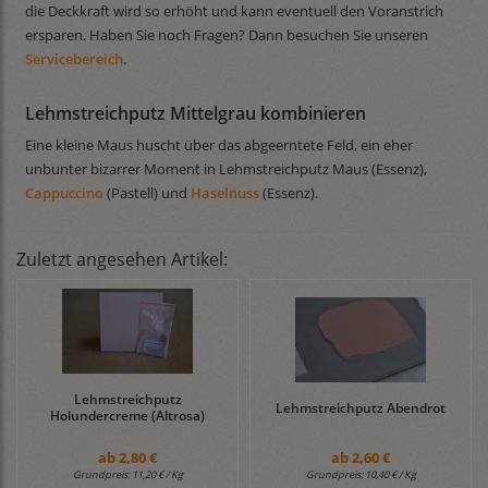
die Deckkraft wird so erhöht und kann eventuell den Voranstrich
ersparen. Haben Sie noch Fragen? Dann besuchen Sie unseren
Servicebereich
.
Lehmstreichputz Mittelgrau kombinieren
Eine kleine Maus huscht über das abgeerntete Feld, ein eher
unbunter bizarrer Moment in Lehmstreichputz Maus (Essenz),
Cappuccino
(Pastell) und
Haselnuss
(Essenz).
Zuletzt angesehen Artikel:
Lehmstreichputz
Lehmstreichputz Abendrot
Holundercreme (Altrosa)
ab
2,80 €
ab
2,60 €
Grundpreis:
11,20 € / Kg
Grundpreis:
10,40 € / Kg