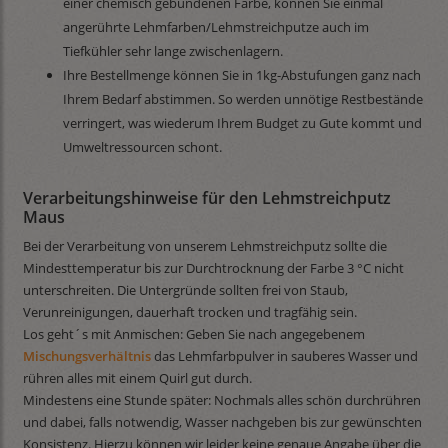
einer chemisch gebundenen Farbe, können Sie einmal
angerührte Lehmfarben/Lehmstreichputze auch im
Tiefkühler sehr lange zwischenlagern.
Ihre Bestellmenge können Sie in 1kg-Abstufungen ganz nach
Ihrem Bedarf abstimmen. So werden unnötige Restbestände
verringert, was wiederum Ihrem Budget zu Gute kommt und
Umweltressourcen schont.
Verarbeitungshinweise für den Lehmstreichputz
Maus
Bei der Verarbeitung von unserem Lehmstreichputz sollte die
Mindesttemperatur bis zur Durchtrocknung der Farbe 3 °C nicht
unterschreiten. Die Untergründe sollten frei von Staub,
Verunreinigungen, dauerhaft trocken und tragfähig sein.
Los geht´s mit Anmischen: Geben Sie nach angegebenem
Mischungsverhältnis
das Lehmfarbpulver in sauberes Wasser und
rühren alles mit einem Quirl gut durch.
Mindestens eine Stunde später: Nochmals alles schön durchrühren
und dabei, falls notwendig, Wasser nachgeben bis zur gewünschten
Konsistenz. Hierzu können wir leider keine genaue Angabe über die