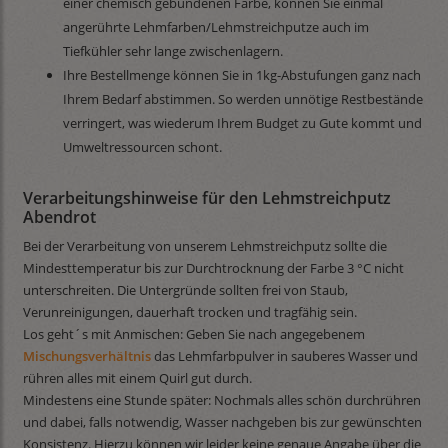
einer chemisch gebundenen Farbe, können Sie einmal
angerührte Lehmfarben/Lehmstreichputze auch im
Tiefkühler sehr lange zwischenlagern.
Ihre Bestellmenge können Sie in 1kg-Abstufungen ganz nach
Ihrem Bedarf abstimmen. So werden unnötige Restbestände
verringert, was wiederum Ihrem Budget zu Gute kommt und
Umweltressourcen schont.
Verarbeitungshinweise für den Lehmstreichputz
Abendrot
Bei der Verarbeitung von unserem Lehmstreichputz sollte die
Mindesttemperatur bis zur Durchtrocknung der Farbe 3 °C nicht
unterschreiten. Die Untergründe sollten frei von Staub,
Verunreinigungen, dauerhaft trocken und tragfähig sein.
Los geht´s mit Anmischen: Geben Sie nach angegebenem
Mischungsverhältnis
das Lehmfarbpulver in sauberes Wasser und
rühren alles mit einem Quirl gut durch.
Mindestens eine Stunde später: Nochmals alles schön durchrühren
und dabei, falls notwendig, Wasser nachgeben bis zur gewünschten
Konsistenz. Hierzu können wir leider keine genaue Angabe über die