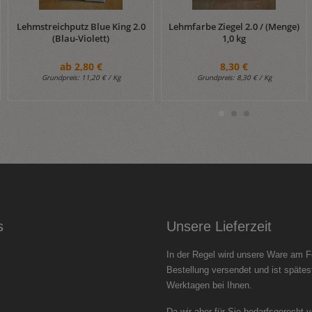
Lehmstreichputz Blue King 2.0
Lehmfarbe Ziegel 2.0 / (Menge)
(Blau-Violett)
1,0 kg
ab
2,80 €
8,30 €
Grundpreis:
11,20 € / Kg
Grundpreis:
8,30 € / Kg
s
Unsere Lieferzeit
In der Regel wird unsere Ware am F
Bestellung versendet und ist spätes
Werktagen bei Ihnen.
Da wir aber für Sie bedarfsgerecht 