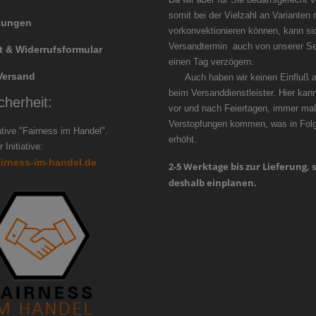
somit bei der Vielzahl an Varianten 
llungen
vorkonvektionieren können, kann si
Versandtermin auch von unserer Se
t & Widerrufsformular
einen Tag ver
Versand
Auch haben wir keinen Einfluß au
beim Versanddienstleister. Hier kan
cherheit:
vor und nach Feiertagen, immer mal
Verstopfungen kommen, was in Folge
iative "Fairness im Handel".
erhöht.
 Initiative:
airness-im-handel.de
2-5 Werktage bis zur Lieferung, s
deshalb einplanen.