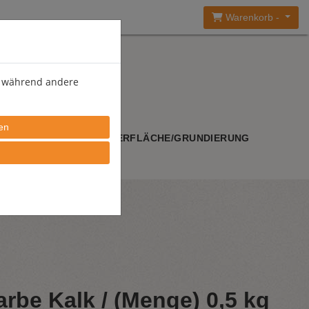
Warenkorb -
), während andere
WERKZEUGE
OBERFLÄCHE/GRUNDIERUNG
rbe Kalk / (Menge) 0,5 kg