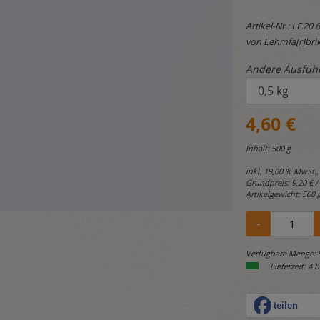
Artikel-Nr.:
LF.20.
von Lehmfa[r]brik
Andere Ausfüh
4,60 €
Inhalt: 500 g
inkl. 19,00 % MwSt.,
Grundpreis:
9,20 € /
Artikelgewicht: 500 
Verfügbare Menge: 
Lieferzeit: 4 
teilen