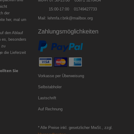
Mo-Fr 07:30-15:00 03671 5278434
nicht
15:00-17:00 01749427733
ch der
Mail: lehmfa.r.brik@mailbox.org
ite her, mal um
zögern.
Zahlungsmöglichkeiten
f den Ablauf
n es, besonders
 zu
 die Lieferzeit
ollten Sie
Vorkasse per Überweisung
Selbstabholer
Lastschrift
Auf Rechnung
* Alle Preise inkl. gesetzlicher MwSt., zzgl.