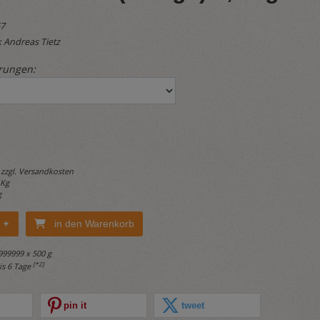
67
 Andreas Tietz
rungen:
 zzgl.
Versandkosten
 Kg
g
in den Warenkorb
999999 x 500 g
[*2]
bis 6 Tage
pin it
tweet