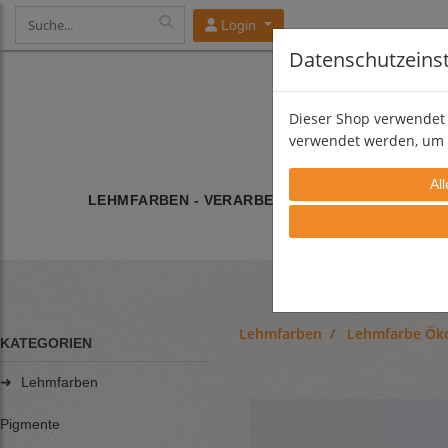
Login
Datenschutzeins
Dieser Shop verwendet 
verwendet werden, um 
LEHMFARBEN - VERARBEITUNG
LEHMFARBE/
Lehmfarben
Lehmfarbe Ök
KATEGORIEN
➜
Lehmfarben
Pigmente