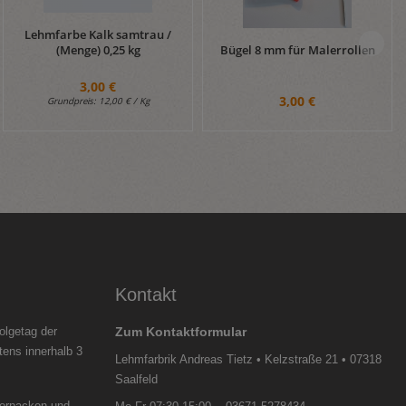
Lehmfarbe Kalk samtrau /
Bügel 8 mm für Malerrollen
(Menge) 0,25 kg
3,00 €
3,00 €
Grundpreis:
12,00 € / Kg
Kontakt
olgetag der
Zum Kontaktformular
tens innerhalb 3
Lehmfarbrik Andreas Tietz • Kelzstraße 21 • 07318
Saalfeld
verpacken und