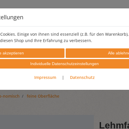
tellungen
Cookies. Einige von ihnen sind essenziell (z.B. für den Warenkorb
diesen Shop und Ihre Erfahrung zu verbessern.
LEHMSTREICHPUTZ
PIGMENTE
EFFEKTZUSCHLÄGE
Individuelle Datenschutzeinstellungen
PROBIERSETS
GUTSCHEINE
Impressum
|
Datenschutz
o-nomisch
feine Oberfläche
Lehmfa