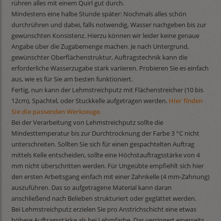
rühren alles mit einem Quirl gut durch.
Mindestens eine halbe Stunde später: Nochmals alles schön
durchrühren und dabei, falls notwendig, Wasser nachgeben bis zur
gewünschten Konsistenz. Hierzu können wir leider keine genaue
Angabe über die Zugabemenge machen. Je nach Untergrund,
gewünschter Oberflächenstruktur, Auftragstechnik kann die
erforderliche Wasserzugabe stark variieren. Probieren Sie es einfach
aus, wie es für Sie am besten funktioniert.
Fertig, nun kann der Lehmstreichputz mit Flächenstreicher (10 bis
12cm), Spachtel, oder Stuckkelle aufgetragen werden.
Hier finden
Sie die passenden Werkzeuge.
Bei der Verarbeitung von Lehmstreichputz sollte die
Mindesttemperatur bis zur Durchtrocknung der Farbe 3 °C nicht
unterschreiten. Sollten Sie sich für einen gespachtelten Auftrag
mittels Kelle entscheiden, sollte eine Höchstauftragsstärke von 4
mm nicht überschritten werden. Für Ungeübte empfiehlt sich hier
den ersten Arbeitsgang einfach mit einer Zahnkelle (4 mm-Zahnung)
auszuführen. Das so aufgetragene Material kann daran
anschließend nach Belieben strukturiert oder geglättet werden.
Bei Lehmstreichputz erzielen Sie pro Anstrichschicht eine etwas
höhere Auftragsstärke als bei Lehmfarbe. Das verringert einerseits