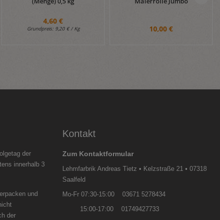
Malerrolle Jumbo
(Menge) 0,5 kg
4,60 €
10,00 €
Grundpreis:
9,20 € / Kg
Kontakt
olgetag der
Zum Kontaktformular
tens innerhalb 3
Lehmfarbrik Andreas Tietz • Kelzstraße 21 • 07318
Saalfeld
verpacken und
Mo-Fr 07:30-15:00 03671 5278434
nicht
15:00-17:00 01749427733
ch der