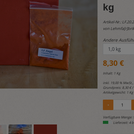
kg
Artikel-Nr.:
LF.20.
von Lehmfa[r]brik
Andere Ausfüh
8,30 €
Inhalt: 1 Kg
inkl. 19,00 % MwSt.,
Grundpreis:
8,30 € /
Artikelgewicht: 1 Kg
Verfügbare Menge: 
Lieferzeit: 4 