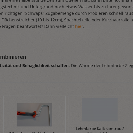
nmal eine halbe Stunde Zeit zum Quellen hat. Dann bitte nochmal
ngstechnik und Untergrund noch etwas Wasser bis zu Ihrer gewüns
richtigen “Schwaps” Zugabemenge durch Probieren schnell raus
t Flächenstreicher (10 bis 12cm), Spachtelkelle oder Kurzhaarroll
e Fragen beantwortet? Dann vielleicht
hier
.
ombinieren
zität und Behaglichkeit schaffen.
Die Wärme der Lehmfarbe Ziegel 
Lehmfarbe Kalk samtrau /