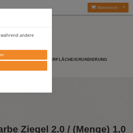
Warenkorb -
), während andere
WERKZEUGE
OBERFLÄCHE/GRUNDIERUNG
rbe Ziegel 2.0 / (Menge) 1,0