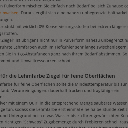
n Pulverform mischen Sie einfach nach Bedarf bei sich Zuhause ode
hinweisen
. Daraus ergibt sich eine nahezu unbegrenzte Haltbarkeit
rungen.
rodukt mit wirklich 0% Konservierungsstoffen bei extrem längerer
sstoffen.
"Ziegel" ist übrigens nicht nur in Pulverform nahezu unbegrenzt 
rührte Lehmfarben auch im Tiefkühler sehr lange zwischenlagern.
en Sie in 1kg-Abstufungen ganz nach Ihrem Bedarf abstimmen. So
kommt und Umweltressourcen schont.
für die Lehmfarbe Ziegel für feine Oberflächen
farbe für feine Oberflächen sollte die Mindesttemperatur bis zur
Staub, Verunreinigungen, dauerhaft trocken und tragfähig sein.
n:
ulver mit einem Quirl in die entsprechend Menge sauberes Wasse
ge tun, sodass die Lehmfarbe erst einmal eine halbe Stunde Zeit
 und Untergrund noch etwas Wasser bis zu Ihrer gewünschten Kons
richtigen “Schwaps” Zugabemenge durch Probieren schnell raus. 