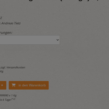
22
 Andreas Tietz
rungen:
 zzgl.
Versandkosten
 Kg
in den Warenkorb
999990 x 1 Kg
[*2]
bis 6 Tage