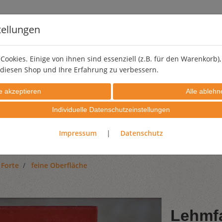
tellungen
Cookies. Einige von ihnen sind essenziell (z.B. für den Warenkorb
diesen Shop und Ihre Erfahrung zu verbessern.
LEHMSTREICHPUTZ
PIGMENTE
EFFEKTZUSCHLÄGE
Individuelle Datenschutzeinstellungen
PROBIERSETS
GUTSCHEINE
Impressum
|
Datenschutz
 Forte
feine Oberfläche
Lehmfa