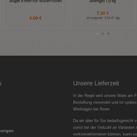
Bügel 8 mm für Malerrollen
(Menge) 1,0 kg
7,20 €
3,00 €
Grundpreis:
7,20 € / Kg
s
Unsere Lieferzeit
In der Regel wird unsere Ware am F
Bestellung versendet und ist spätes
Werktagen bei Ihnen.
Da wir aber für Sie bedarfsgerecht 
somit bei der Vielzahl an Varianten 
llungen
vorkonvektionieren können, kann si