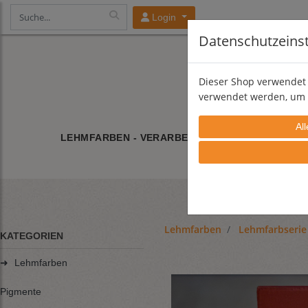
Login
Datenschutzeins
Dieser Shop verwendet 
verwendet werden, um 
LEHMFARBEN - VERARBEITUNG
LEHMFARBE/
Lehmfarben
Lehmfarbserie
KATEGORIEN
➜
Lehmfarben
Pigmente